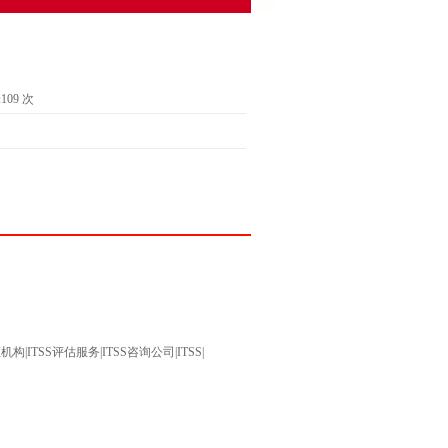
109
次
3
构|ITSS评估服务|ITSS咨询公司|ITSS|