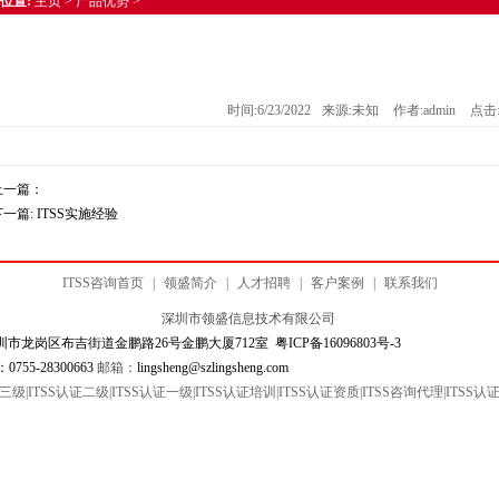
位置:
主页
>
产品优势
>
时间:
6/23/2022
来源:
未知
作者:
admin
点击:
上一篇：
下一篇:
ITSS实施经验
ITSS咨询首页
|
领盛简介
|
人才招聘
|
客户案例
|
联系我们
深圳市领盛信息技术有限公司
金鹏路26号金鹏大厦712室
粤ICP备16096803号-
55-28300663
邮箱：
lingsheng@szlingsheng.com
三级|ITSS认证二级|ITSS认证一级|ITSS认证培训|ITSS认证资质|ITSS咨询代理|ITSS认证机