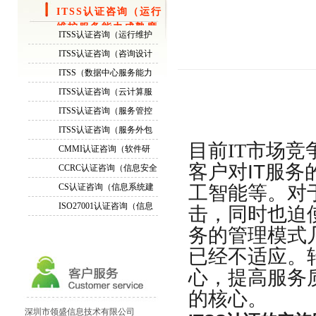
ITSS认证咨询（运行
维护服务能力成熟度
ITSS认证咨询（运行维护
模型）
服务能力成熟度模型）
ITSS认证咨询（咨询设计
服务能力成熟度模型）
ITSS（数据中心服务能力
成熟度模型）认证咨询
ITSS认证咨询（云计算服
务能力模型）
ITSS认证咨询（服务管控
标准）
ITSS认证咨询（服务外包
标准）
目前IT
市场竞
CMMI认证咨询（软件研
发能力成熟度模型评估）
客户对
IT
服务
CCRC认证咨询（信息安全
服务资质）
CS认证咨询（信息系统建
工智能等。对
设与服务模型评估）
ISO27001认证咨询（信息
击，同时也迫
安全管理体系标准））
务的管理模式
已经不适应。
ITSS认证资质成熟度等级...
心，提高服务
通过周期ITSS认证运维模...
的核心。
正副本证书ITSS认证三级...
深圳市领盛信息技术有限公司
ITSS认证证书换换证！