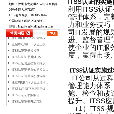
ITSS认证
的实施
地址：深圳市龙岗区布吉街道金鹏路
ITSS认证证书升级ITS...
利用
ITSS认证
26号金鹏大厦712室
ITSS认证资质整改和降级...
管理体系，完
ITSS咨询专线：18681568769
ITSS认证证书有效期多久...
公司总机：0755-28300663
力和业务技巧
ITSS认证资质成熟度等级...
邮箱：
lingsheng@szlingsheng.com
司
IT
发展的规
通过周期ITSS认证运维模...
常见问题
正副本证书ITSS认证三级...
进、监督管理
ITSS认证证书换换证！
使企业的
IT
服
ITSS认证证书升级ITS...
度，赢得市场
ITSS认证资质整改和降级...
ITSS认证证书有效期多久...
ITSS认证实施
ITSS认证资质成熟度等级...
通过周期ITSS认证运维模...
IT
公司从过程
正副本证书ITSS认证三级...
管理能力体系
ITSS认证证书换换证！
施、检查和改
ITSS认证证书升级ITS...
提升。
ITSS
应
ITSS认证资质整改和降级...
（
1
）ITSS
ITSS认证证书有效期多久...